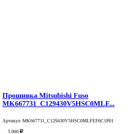
Прошивка Mitsubishi Fuso
MK667731_C129430V5HSC0MLF...
Артикул:
MK667731_C129430V5HSC0MLFEF6C1P01
5 000