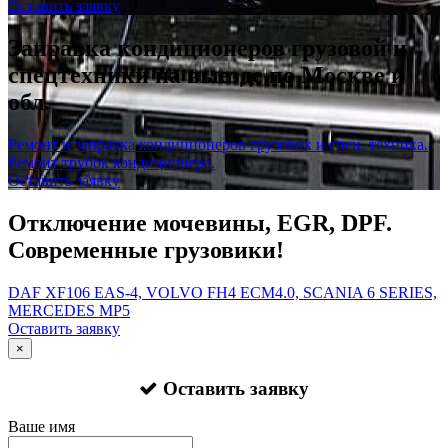
Оставить заявку
Заправка кондиционеров грузовой и
спецтехники на выезде по Москве и
обл.
Ремонт и заправка кондиционеров грузовик и спец. техника.
Ремонт трубок кондиционера.
Оставить заявку
Отключение мочевины, EGR, DPF.
Современные грузовики!
DAF XF106 EAS-4, VOLVO FH4 ECM4.0, SCANIA 6 SERIES,
MERCEDES MP5
Оставить заявку
×
Оставить заявку
Ваше имя