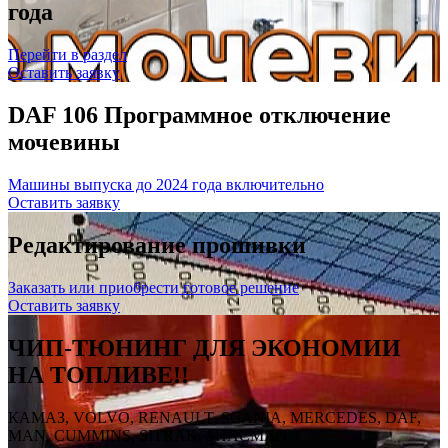
года
Перейти в раздел
Оставить заявку
DAF 106 Программное отключение
мочевины
Машины выпуска до 2024 года включительно
Оставить заявку
Редактирование прошивки
Заказать или приобрести готовое решение
Оставить заявку
ЧИП-ТЮНИНГ ДЛЯ ЭКОНОМИИ
НА ТОПЛИВЕ!!
КАМАЗ, VOLVO, RENAULT, SCANIA, MERCEDES, DAF,
MAN, CUMMINS, SITRAK, SHACMAN...