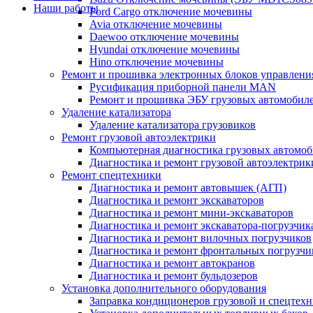
Наши работы
Ford Cargo отключение мочевины
Avia отключение мочевины
Daewoo отключение мочевины
Hyundai отключение мочевины
Hino отключение мочевины
Ремонт и прошивка электронных блоков управлени
Русификация приборной панели MAN
Ремонт и прошивка ЭБУ грузовых автомобил
Удаление катализатора
Удаление катализатора грузовиков
Ремонт грузовой автоэлектрики
Компьютерная диагностика грузовых автомоб
Диагностика и ремонт грузовой автоэлектрик
Ремонт спецтехники
Диагностика и ремонт автовышек (АГП)
Диагностика и ремонт экскаваторов
Диагностика и ремонт мини-экскаваторов
Диагностика и ремонт экскаватора-погрузчик
Диагностика и ремонт вилочных погрузчиков
Диагностика и ремонт фронтальных погрузчи
Диагностика и ремонт автокранов
Диагностика и ремонт бульдозеров
Установка дополнительного оборудования
Заправка кондиционеров грузовой и спецтех