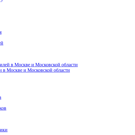
я
ей
илей в Москве и Московской области
и в Москве и Московской области
а
ков
ники