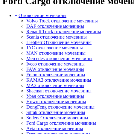
Ford Cargo отключение моче
Отключение мочевины
Volvo Truck отключение мочевины
DAF отключение мочевины
Renault Truck отключение мочевины
Scania отключение мочевины
Liebherr Отключение мочевины
JAC отключение мочевины
MAN отключение мочевины
Mercedes отключение мочевины
Iveco отключение мочевины
FAW отключение мочевины
Foton отключение мочевины
КАМАЗ отключение мочевины
МАЗ отключение мочевины
Shacman отключение мочевины
Урал отключение мочевины
Howo отключение мочевины
DongFeng отключение мочевины
Sitrak отключение мочевины
Sollers Отключение мочевины
Ford Cargo отключение мочевины
Avia отключение мочевины
Daewoo отключение мочевины