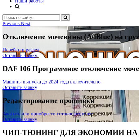
Наши работы
Previous
Next
Отключение мочевины (AdBlue) на грузо
Перейти в раздел
Оставить заявку
DAF 106 Программное отключение моч
Машины выпуска до 2024 года включительно
Оставить заявку
Редактирование прошивки
Заказать или приобрести готовое решение
Оставить заявку
ЧИП-ТЮНИНГ ДЛЯ ЭКОНОМИИ НА 