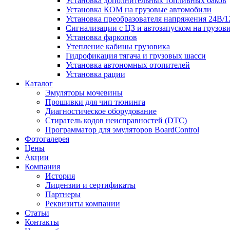
Установка дополнительных топливных баков
Установка КОМ на грузовые автомобили
Установка преобразователя напряжения 24В/
Сигнализации с ЦЗ и автозапуском на грузов
Установка фаркопов
Утепление кабины грузовика
Гидрофикация тягача и грузовых шасси
Установка автономных отопителей
Установка рации
Каталог
Эмуляторы мочевины
Прошивки для чип тюнинга
Диагностическое оборудование
Стиратель кодов неисправностей (DTC)
Программатор для эмуляторов BoardControl
Фотогалерея
Цены
Акции
Компания
История
Лицензии и сертификаты
Партнеры
Реквизиты компании
Статьи
Контакты