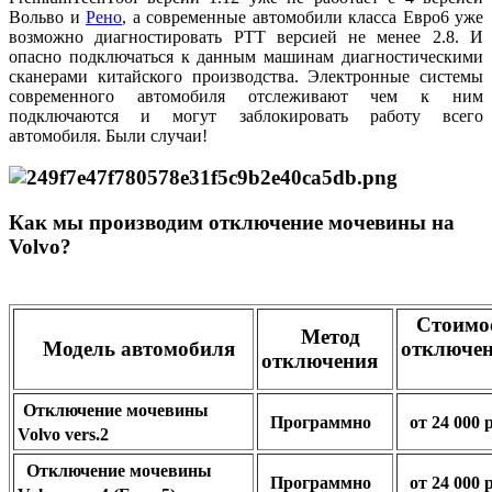
Вольво и
Рено
, а современные автомобили класса Евро6 уже
возможно диагностировать PTT версией не менее 2.8. И
опасно подключаться к данным машинам диагностическими
сканерами китайского производства. Э
лект
ронные системы
современного автомобиля отслеживают чем к ним
подключаются и могут заблокировать работу всего
автомобиля. Были случаи!
Как мы производим отключение мочевины на
Volvo?
Стоимо
Метод
Модель автомобиля
отключе
отключения
Отключение мочевины
Программно
от 24 000 
Volvo vers.2
Отключение мочевины
Программно
от 24 000 