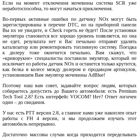
Если на момент отключения мочевины система SCR уже
неработоспособна, то могут начаться приключения.
Во-первых активные ошибки по датчику NOx могут быть
зарегистрированы в перечне DTC, но на приборной панели
Вы их не увидите, и Check гореть не будет! После установки
эмулятора становится все хорошо уровень появляется, но она
не едет, результата нет и Вас печально отправят удалять
катализатор или ремонтировать топливную систему. Поездка
к дилеру тоже окончится печально, Вам скажут, что
«криворукие» специалисты поставили эмулятор, который не
исключает из работы датчик NOx и останется только крутится,
как белка в колесе между дилером и продавцом артикулов,
установившем Вам эмулятор мочевины AdBlue!
Поэтому наш вам совет, задавайте вопрос людям, которых
собираетесь допустить до Вашего автомобиля: есть Premium
Tech Tool 2.8? Есть интерфейс VOCOM? Нет? Ответ логичен
один – до свидания.
У нас есть PTT версии 2.8, а главное нами уже накоплен опыт
работы с FH 4 версии, и мы продолжаем изучать этот
автомобиль непрерывно.
Достаточно массовы случаи когда приходится переделывать