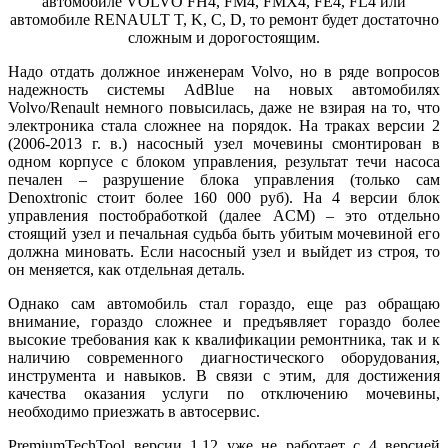
автомобиле VOLVO FH4, FM4, FMX4, FE4, FL4 или
автомобиле RENAULT T, K, C, D, то ремонт будет достаточно
сложным и дорогостоящим.
Надо отдать должное инженерам Volvo, но в ряде вопросов
надежность системы AdBlue на новых автомобилях
Volvo/Renault немного повысилась, даже не взирая на то, что
электроника стала сложнее на порядок. На траках версии 2
(2006-2013 г. в.) насосный узел мочевины смонтирован в
одном корпусе с блоком управления, результат течи насоса
печален – разрушение блока управления (только сам
Denoxtronic стоит более 160 000 руб). На 4 версии блок
управления постобработкой (далее ACM) – это отдельно
стоящий узел и печальная судьба быть убитым мочевиной его
должна миновать. Если насосный узел и выйдет из строя, то
он меняется, как отдельная деталь.
Однако сам автомобиль стал гораздо, еще раз обращаю
внимание, гораздо сложнее и предъявляет гораздо более
высокие требования как к квалификации ремонтника, так и к
наличию современного диагностического оборудования,
инструмента и навыков. В связи с этим, для достижения
качества оказания услуги по отключению мочевины,
необходимо приезжать в автосервис.
PremiumTechTool версии 1.12 уже не работает с 4 версией