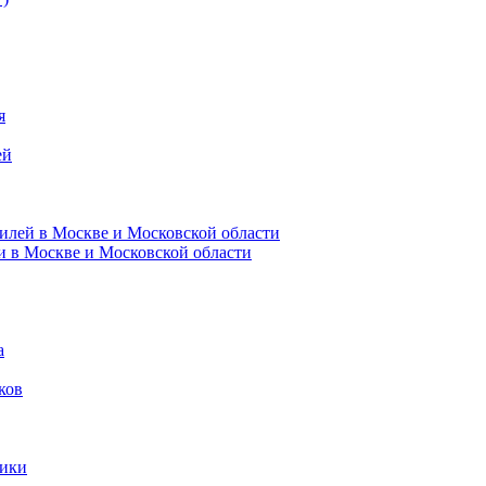
я
ей
илей в Москве и Московской области
и в Москве и Московской области
а
ков
ники