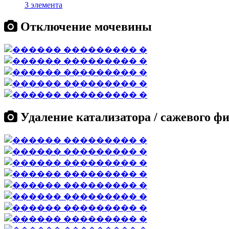
3 элемента
Отключение мочевины
Удаление катализатора / сажевого ф