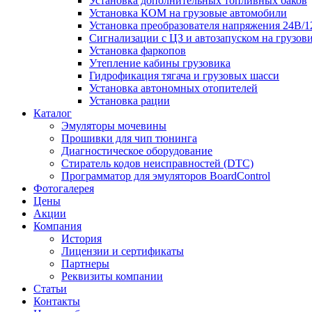
Установка дополнительных топливных баков
Установка КОМ на грузовые автомобили
Установка преобразователя напряжения 24В/
Сигнализации с ЦЗ и автозапуском на грузов
Установка фаркопов
Утепление кабины грузовика
Гидрофикация тягача и грузовых шасси
Установка автономных отопителей
Установка рации
Каталог
Эмуляторы мочевины
Прошивки для чип тюнинга
Диагностическое оборудование
Стиратель кодов неисправностей (DTC)
Программатор для эмуляторов BoardControl
Фотогалерея
Цены
Акции
Компания
История
Лицензии и сертификаты
Партнеры
Реквизиты компании
Статьи
Контакты