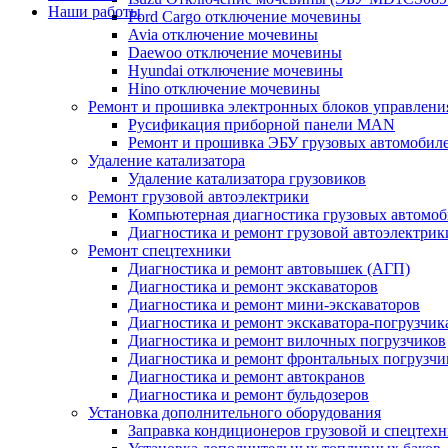
Наши работы
Ford Cargo отключение мочевины
Avia отключение мочевины
Daewoo отключение мочевины
Hyundai отключение мочевины
Hino отключение мочевины
Ремонт и прошивка электронных блоков управлени
Русификация приборной панели MAN
Ремонт и прошивка ЭБУ грузовых автомобил
Удаление катализатора
Удаление катализатора грузовиков
Ремонт грузовой автоэлектрики
Компьютерная диагностика грузовых автомоб
Диагностика и ремонт грузовой автоэлектрик
Ремонт спецтехники
Диагностика и ремонт автовышек (АГП)
Диагностика и ремонт экскаваторов
Диагностика и ремонт мини-экскаваторов
Диагностика и ремонт экскаватора-погрузчик
Диагностика и ремонт вилочных погрузчиков
Диагностика и ремонт фронтальных погрузчи
Диагностика и ремонт автокранов
Диагностика и ремонт бульдозеров
Установка дополнительного оборудования
Заправка кондиционеров грузовой и спецтех