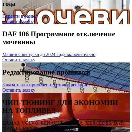
года
Перейти в раздел
Оставить заявку
DAF 106 Программное отключение
мочевины
Машины выпуска до 2024 года включительно
Оставить заявку
Редактирование прошивки
Заказать или приобрести готовое решение
Оставить заявку
ЧИП-ТЮНИНГ ДЛЯ ЭКОНОМИИ
НА ТОПЛИВЕ!!
КАМАЗ, VOLVO, RENAULT, SCANIA, MERCEDES, DAF,
MAN, CUMMINS, SITRAK, SHACMAN...