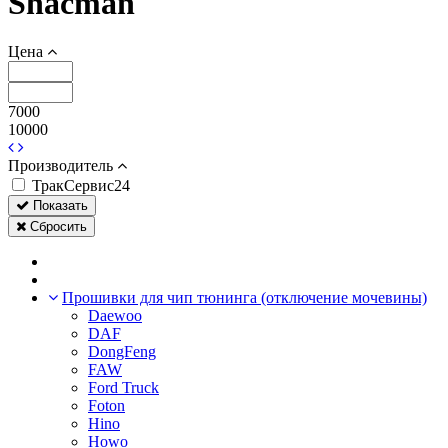
Shacman
Цена
7000
10000
Производитель
ТракСервис24
Показать
Сбросить
Прошивки для чип тюнинга (отключение мочевины)
Daewoo
DAF
DongFeng
FAW
Ford Truck
Foton
Hino
Howo