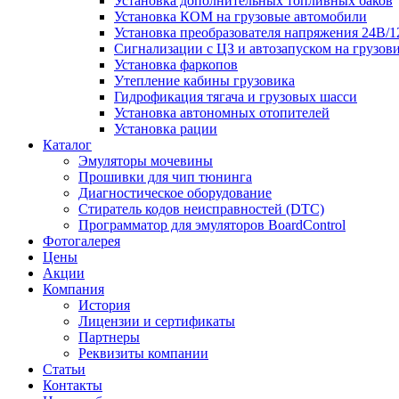
Установка дополнительных топливных баков
Установка КОМ на грузовые автомобили
Установка преобразователя напряжения 24В/
Сигнализации с ЦЗ и автозапуском на грузов
Установка фаркопов
Утепление кабины грузовика
Гидрофикация тягача и грузовых шасси
Установка автономных отопителей
Установка рации
Каталог
Эмуляторы мочевины
Прошивки для чип тюнинга
Диагностическое оборудование
Стиратель кодов неисправностей (DTC)
Программатор для эмуляторов BoardControl
Фотогалерея
Цены
Акции
Компания
История
Лицензии и сертификаты
Партнеры
Реквизиты компании
Статьи
Контакты