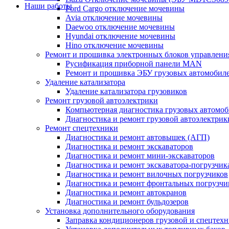
Наши работы
Ford Cargo отключение мочевины
Avia отключение мочевины
Daewoo отключение мочевины
Hyundai отключение мочевины
Hino отключение мочевины
Ремонт и прошивка электронных блоков управлени
Русификация приборной панели MAN
Ремонт и прошивка ЭБУ грузовых автомобил
Удаление катализатора
Удаление катализатора грузовиков
Ремонт грузовой автоэлектрики
Компьютерная диагностика грузовых автомоб
Диагностика и ремонт грузовой автоэлектрик
Ремонт спецтехники
Диагностика и ремонт автовышек (АГП)
Диагностика и ремонт экскаваторов
Диагностика и ремонт мини-экскаваторов
Диагностика и ремонт экскаватора-погрузчик
Диагностика и ремонт вилочных погрузчиков
Диагностика и ремонт фронтальных погрузчи
Диагностика и ремонт автокранов
Диагностика и ремонт бульдозеров
Установка дополнительного оборудования
Заправка кондиционеров грузовой и спецтех