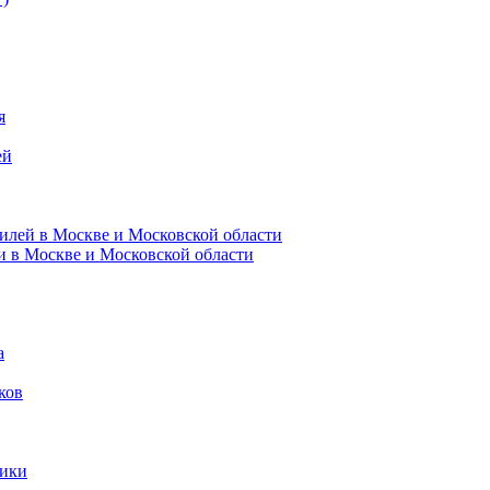
я
ей
илей в Москве и Московской области
и в Москве и Московской области
а
ков
ники