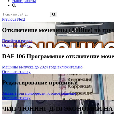
Наши работы
Previous
Next
Отключение мочевины (AdBlue) на грузо
Перейти в раздел
Оставить заявку
DAF 106 Программное отключение моч
Машины выпуска до 2024 года включительно
Оставить заявку
Редактирование прошивки
Заказать или приобрести готовое решение
Оставить заявку
ЧИП-ТЮНИНГ ДЛЯ ЭКОНОМИИ НА 