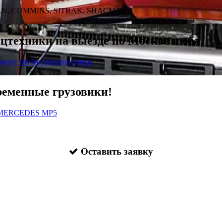
N, CUMMINS, SITRAK, SHACMAN...
цтехники на выезде по Москве и обл.
емонт трубок кондиционера.
еменные грузовики!
, MERCEDES MP5
Оставить заявку