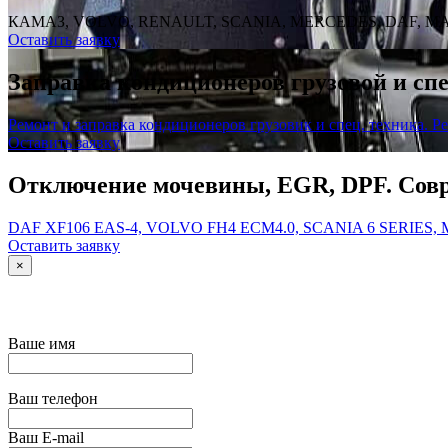
КАМАЗ, VOLVO, RENAULT, SCANIA, MERCEDES, DAF, MA
Оставить заявку
Заправка кондиционеров грузовой и спе
Ремонт и заправка кондиционеров грузовик и спец. техника. Р
Оставить заявку
Отключение мочевины, EGR, DPF. Совр
DAF XF106 EAS-4, VOLVO FH4 ECM4.0, SCANIA 6 SERIES
Оставить заявку
×
Ваше имя
Ваш телефон
Ваш E-mail