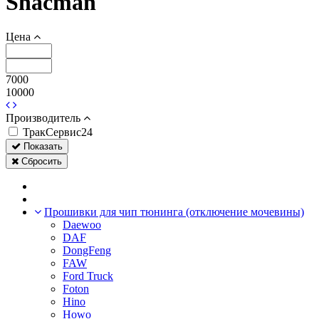
Shacman
Цена
7000
10000
Производитель
ТракСервис24
Показать
Сбросить
Прошивки для чип тюнинга (отключение мочевины)
Daewoo
DAF
DongFeng
FAW
Ford Truck
Foton
Hino
Howo