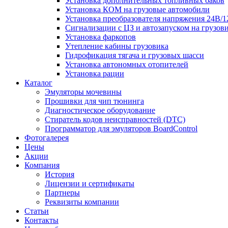
Установка дополнительных топливных баков
Установка КОМ на грузовые автомобили
Установка преобразователя напряжения 24В/
Сигнализации с ЦЗ и автозапуском на грузов
Установка фаркопов
Утепление кабины грузовика
Гидрофикация тягача и грузовых шасси
Установка автономных отопителей
Установка рации
Каталог
Эмуляторы мочевины
Прошивки для чип тюнинга
Диагностическое оборудование
Стиратель кодов неисправностей (DTC)
Программатор для эмуляторов BoardControl
Фотогалерея
Цены
Акции
Компания
История
Лицензии и сертификаты
Партнеры
Реквизиты компании
Статьи
Контакты