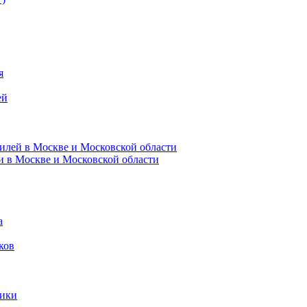
я
ей
илей в Москве и Московской области
и в Москве и Московской области
а
ков
ники