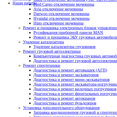
Наши работы
Ford Cargo отключение мочевины
Avia отключение мочевины
Daewoo отключение мочевины
Hyundai отключение мочевины
Hino отключение мочевины
Ремонт и прошивка электронных блоков управлени
Русификация приборной панели MAN
Ремонт и прошивка ЭБУ грузовых автомобил
Удаление катализатора
Удаление катализатора грузовиков
Ремонт грузовой автоэлектрики
Компьютерная диагностика грузовых автомоб
Диагностика и ремонт грузовой автоэлектрик
Ремонт спецтехники
Диагностика и ремонт автовышек (АГП)
Диагностика и ремонт экскаваторов
Диагностика и ремонт мини-экскаваторов
Диагностика и ремонт экскаватора-погрузчик
Диагностика и ремонт вилочных погрузчиков
Диагностика и ремонт фронтальных погрузчи
Диагностика и ремонт автокранов
Диагностика и ремонт бульдозеров
Установка дополнительного оборудования
Заправка кондиционеров грузовой и спецтех