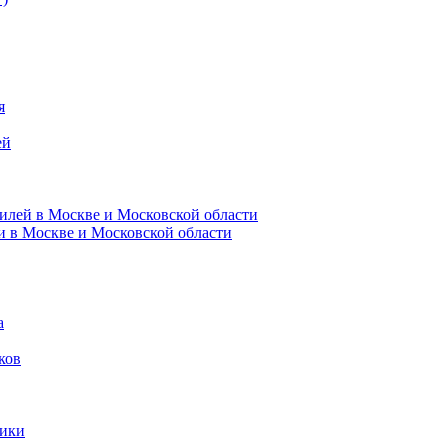
я
ей
илей в Москве и Московской области
и в Москве и Московской области
а
ков
ники