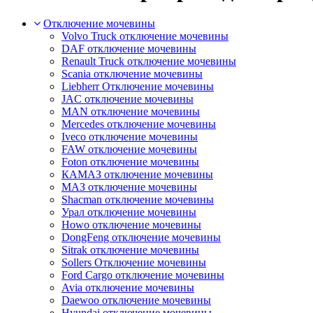
Отключение мочевины
Volvo Truck отключение мочевины
DAF отключение мочевины
Renault Truck отключение мочевины
Scania отключение мочевины
Liebherr Отключение мочевины
JAC отключение мочевины
MAN отключение мочевины
Mercedes отключение мочевины
Iveco отключение мочевины
FAW отключение мочевины
Foton отключение мочевины
КАМАЗ отключение мочевины
МАЗ отключение мочевины
Shacman отключение мочевины
Урал отключение мочевины
Howo отключение мочевины
DongFeng отключение мочевины
Sitrak отключение мочевины
Sollers Отключение мочевины
Ford Cargo отключение мочевины
Avia отключение мочевины
Daewoo отключение мочевины
Hyundai отключение мочевины