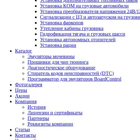
Установка дополнительных топливных баков
Установка КОМ на грузовые автомобили
Установка преобразователя напряжения 24В/
Сигнализации с ЦЗ и автозапуском на грузов
Установка фаркопов
Утепление кабины грузовика
Гидрофикация тягача и грузовых шасси
Установка автономных отопителей
Установка рации
Каталог
Эмуляторы мочевины
Прошивки для чип тюнинга
Диагностическое оборудование
Стиратель кодов неисправностей (DTC)
Программатор для эмуляторов BoardControl
Фотогалерея
Цены
Акции
Компания
История
Лицензии и сертификаты
Партнеры
Реквизиты компании
Статьи
Контакты