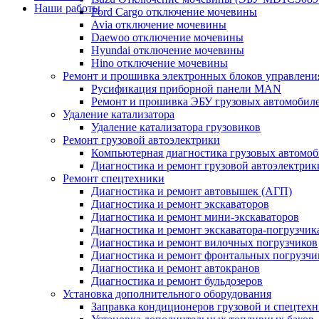
Наши работы
Ford Cargo отключение мочевины
Avia отключение мочевины
Daewoo отключение мочевины
Hyundai отключение мочевины
Hino отключение мочевины
Ремонт и прошивка электронных блоков управлени
Русификация приборной панели MAN
Ремонт и прошивка ЭБУ грузовых автомобил
Удаление катализатора
Удаление катализатора грузовиков
Ремонт грузовой автоэлектрики
Компьютерная диагностика грузовых автомоб
Диагностика и ремонт грузовой автоэлектрик
Ремонт спецтехники
Диагностика и ремонт автовышек (АГП)
Диагностика и ремонт экскаваторов
Диагностика и ремонт мини-экскаваторов
Диагностика и ремонт экскаватора-погрузчик
Диагностика и ремонт вилочных погрузчиков
Диагностика и ремонт фронтальных погрузчи
Диагностика и ремонт автокранов
Диагностика и ремонт бульдозеров
Установка дополнительного оборудования
Заправка кондиционеров грузовой и спецтех